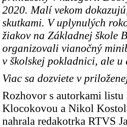
2020. Malí vekom dokazujú,
skutkami. V uplynulých roko
žiakov na Základnej škole B
organizovali vianočný minib
v školskej pokladnici, ale u
Viac sa dozviete v prilože
Rozhovor s autorkami list
Klocokovou a Nikol Kostola
nahrala redakotrka RTVS J