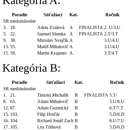
Kategória A:
Poradie
Súťažiaci
Kat.
Ročník
SR
medzinárodne
3.
18.
Adela Zvalová
A
FINALISTA
2. U/3.U
5.
22.
Samuel Slamka
A
FINALISTA
2.T/3.T
9.
38.
Miroslav Svajčík
A
3.U/4.U
13.
55.
Matúš Mihalovič
A
3.U/4.U
15.
59.
Martin Krajanec
A
3.T/4.T
Kategória B:
Poradie
Súťažiaci
Kat.
Ročník
SR
medzinárodne
1.
21.
Timotej Michalík
B
FINALISTA
5.T/
8.
63.
Adam Mihalovič
B
5.U/6.U
12.
87.
Adam Guzmický
B
6.T/7.T
15.
103.
Filip Hrnčár
B
5.D/6.D
16.
104.
Richard Jonáš Zach
B
6.U/7.U
17.
105.
Lea Tóthová
B
5.D/6.D