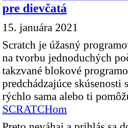
pre dievčatá
15. januára 2021
Scratch je úžasný programov
na tvorbu jednoduchých poč
takzvané blokové programo
predchádzajúce skúsenosti 
rýchlo sama alebo ti pomô
SCRATCHom
Preto neváhaj a prihlás sa