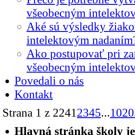
všeobecným intelekto
Aké sú výsledky žiako
intelektovým nadaním
Ako postupovať pri zar
všeobecným intelekto
Povedali o nás
Kontakt
Strana 1 z 224
1
2
3
4
5
...
10
20
Hlavná stránka školy j