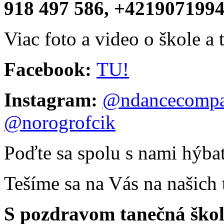
918 497 586, +421907199
Viac foto a video o škole a 
Facebook:
TU!
Instagram:
@ndancecompan
@norogrofcik
Poďte sa spolu s nami hýba
Tešíme sa na Vás na našich 
S pozdravom tanečná š