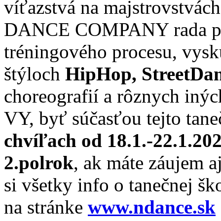
víťazstvá na majstrovstvác
DANCE COMPANY rada ponú
tréningového procesu, vysk
štýloch
HipHop, StreetDan
choreografií a rôznych inýc
VY, byť súčasťou tejto tan
chvíľach od 18.1.-22.1.20
2.polrok
, ak máte záujem aj
si všetky info o tanečnej š
na stránke
www.ndance.sk