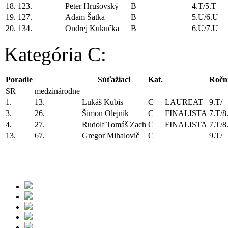
18.
123.
Peter Hrušovský
B
4.T/5.T
19.
127.
Adam Šatka
B
5.U/6.U
20.
134.
Ondrej Kukučka
B
6.U/7.U
Kategória C:
Poradie
Súťažiaci
Kat.
Ročn
SR
medzinárodne
1.
13.
Lukáš Kubis
C
LAUREAT
9.T/
3.
26.
Šimon Olejník
C
FINALISTA
7.T/8
4.
27.
Rudolf Tomáš Zach
C
FINALISTA
7.T/8
13.
67.
Gregor Mihalovič
C
9.T/