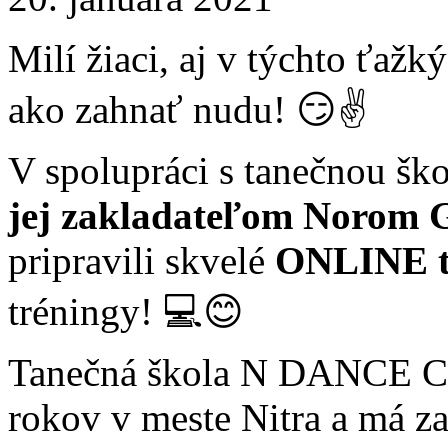
Milí žiaci, aj v týchto ťaž
ako zahnať nudu! 😏✌
V spolupráci s tanečnou šk
jej zakladateľom Norom 
pripravili skvelé
ONLINE t
tréningy! 💻😊
Tanečná škola N DANCE 
rokov v meste Nitra a má za