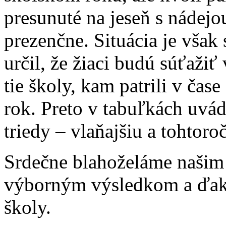
presunuté na jeseň s nádejo
prezenčne. Situácia je však
určil, že žiaci budú súťaži
tie školy, kam patrili v čas
rok. Preto v tabuľkách uvá
triedy – vlaňajšiu a tohtoro
Srdečne blahoželáme našim 
výborným výsledkom a ďaku
školy.