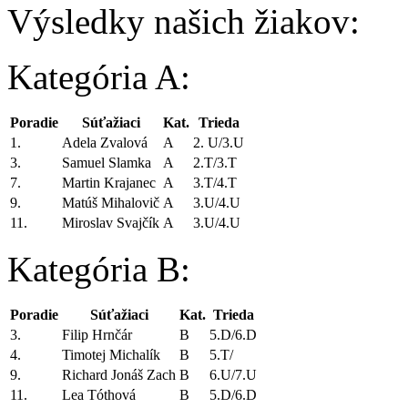
Výsledky našich žiakov:
Kategória A:
Poradie
Súťažiaci
Kat.
Trieda
1.
Adela Zvalová
A
2. U/3.U
3.
Samuel Slamka
A
2.T/3.T
7.
Martin Krajanec
A
3.T/4.T
9.
Matúš Mihalovič
A
3.U/4.U
11.
Miroslav Svajčík
A
3.U/4.U
Kategória B:
Poradie
Súťažiaci
Kat.
Trieda
3.
Filip Hrnčár
B
5.D/6.D
4.
Timotej Michalík
B
5.T/
9.
Richard Jonáš Zach
B
6.U/7.U
11.
Lea Tóthová
B
5.D/6.D