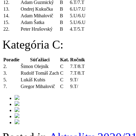
12.
Adam Guzmický
B
6.T/7.T
13.
Ondrej Kukučka
B
6.U/7.U
14.
Adam Mihalovič
B
5.U/6.U
15.
Adam Šatka
B
5.U/6.U
22.
Peter Hrušovský
B
4.T/5.T
Kategória C:
Poradie
Súťažiaci
Kat.
Ročník
2.
Šimon Olejník
C
7.T/8.T
3.
Rudolf Tomáš Zach
C
7.T/8.T
5.
Lukáš Kubis
C
9.T/
7.
Gregor Mihalovič
C
9.T/