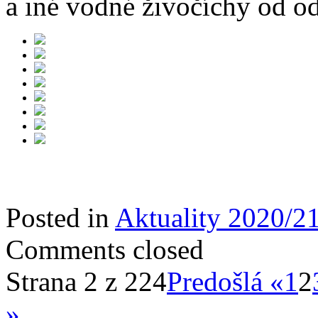
a iné vodné živočíchy od o
Posted in
Aktuality 2020/2
Comments closed
Strana 2 z 224
Predošlá «
1
2
»