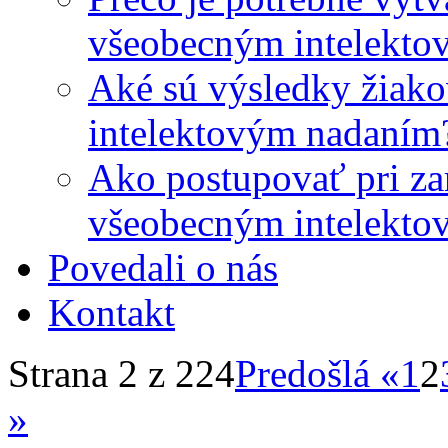
všeobecným intelekto
Aké sú výsledky žiako
intelektovým nadaním
Ako postupovať pri zar
všeobecným intelekto
Povedali o nás
Kontakt
Strana 2 z 224
Predošlá «
1
2
»