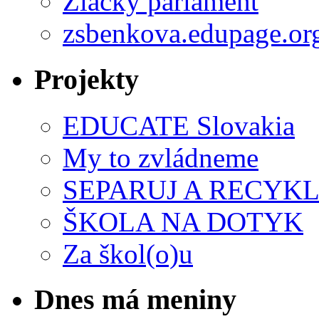
Žiacky parlament
zsbenkova.edupage.or
Projekty
EDUCATE Slovakia
My to zvládneme
SEPARUJ A RECYKL
ŠKOLA NA DOTYK
Za škol(o)u
Dnes má meniny