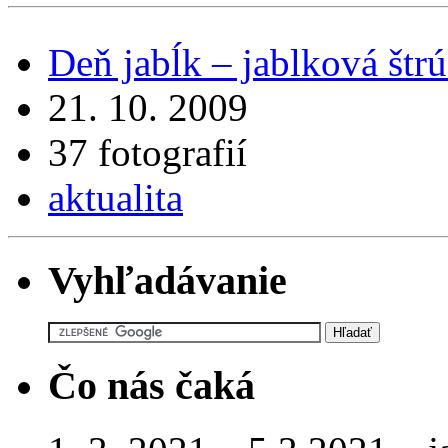
Deň jabĺk – jablková štr
21. 10. 2009
37 fotografií
aktualita
Vyhľadávanie
Čo nás čaká