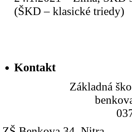
(ŠKD – klasické triedy)
Kontakt
Základná ško
benkov
037
ZŠ Benkova 34, Nitra