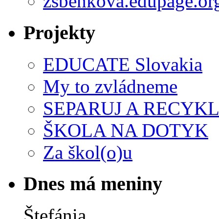
zsbenkova.edupage.or
Projekty
EDUCATE Slovakia
My to zvládneme
SEPARUJ A RECYKL
ŠKOLA NA DOTYK
Za škol(o)u
Dnes má meniny
Štefánia