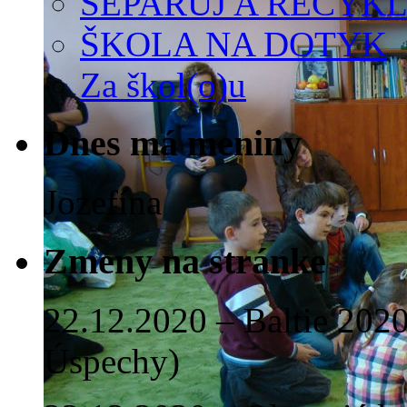
SEPARUJ A RECYKL
ŠKOLA NA DOTYK
Za škol(o)u
Dnes má meniny
Jozefína
Zmeny na stránke
22.12.2020 – Baltie 2020 
Úspechy)