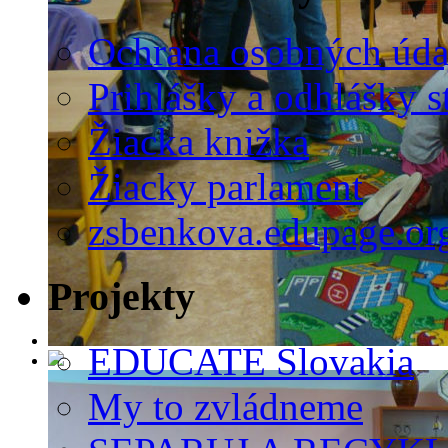
Ochrana osobných úda
Prihlášky a odhlášky s
Žiacka knižka
Žiacky parlament
zsbenkova.edupage.or
Projekty
EDUCATE Slovakia
My to zvládneme