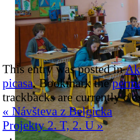
This entry was posted in
Ak
picasa
. Bookmark the
perma
trackbacks are currently clo
«
Návšteva z Belgicka
Projekty 2. T, 2. U
»