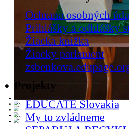
Ochrana osobných úda
Prihlášky a odhlášky s
Žiacka knižka
Žiacky parlament
zsbenkova.edupage.or
Projekty
EDUCATE Slovakia
My to zvládneme