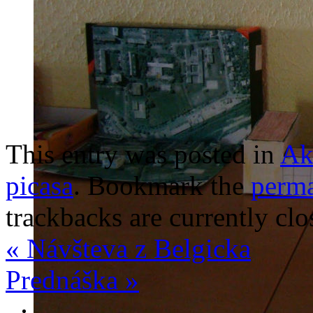
This entry was posted in
Ak
picasa
. Bookmark the
perma
trackbacks are currently clo
«
Návšteva z Belgicka
Prednáška
»