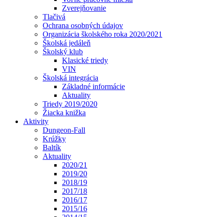
Zverejňovanie
Tlačivá
Ochrana osobných údajov
Organizácia školského roka 2020/2021
Školská jedáleň
Školský klub
Klasické triedy
VIN
Školská integrácia
Základné informácie
Aktuality
Triedy 2019/2020
Žiacka knižka
Aktivity
Dungeon-Fall
Krúžky
Baltík
Aktuality
2020/21
2019/20
2018/19
2017/18
2016/17
2015/16