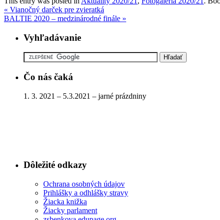
This entry was posted in
Aktuality 2020/21
,
Fotogaléria 2020/21
. Bo
«
Vianočný darček pre zvieratká
BALTIE 2020 – medzinárodné finále
»
Vyhľadávanie
Čo nás čaká
1. 3. 2021 – 5.3.2021 – jarné prázdniny
Dôležité odkazy
Ochrana osobných údajov
Prihlášky a odhlášky stravy
Žiacka knižka
Žiacky parlament
zsbenkova.edupage.org