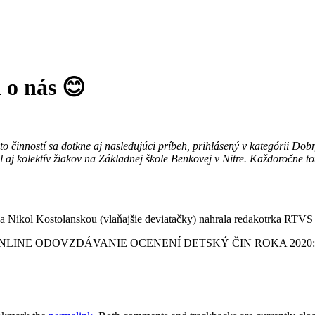
 o nás 😊
 činností sa dotkne aj nasledujúci príbeh, prihlásený v kategórii Dob
aj kolektív žiakov na Základnej škole Benkovej v Nitre. Každoročne tot
 Nikol Kostolanskou (vlaňajšie deviatačky) nahrala redakotrka RTVS
na videu ONLINE ODOVZDÁVANIE OCENENÍ DETSKÝ ČIN ROKA 2020: