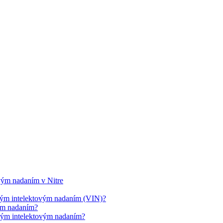
ovým nadaním v Nitre
cným intelektovým nadaním (VIN)?
vým nadaním?
cným intelektovým nadaním?