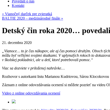
Povedali o nás
Kontakt
«
Vianočný darček pre zvieratká
BALTIE 2020 – medzinárodné finále
»
Detský čin roka 2020… povedali
21. decembra 2020
„Vianoce… to je čas nákupov, ale aj čas pomoci druhým. Oboch týchto
môžu byť veľkými svojimi skutkami. V uplynulých rokoch to dokazoval 
v školskej pokladnici, ale u detí, ktoré potrebovali pomoc.“
Viac sa dozviete v priloženej nahrávke…
Rozhovor s autorkami listu Marianou Kudriovou, Sárou Klocokovou a
Záznam z online odovzdávania ocenení si môžete pozrieť 
Video z online odovzdávania ocenení