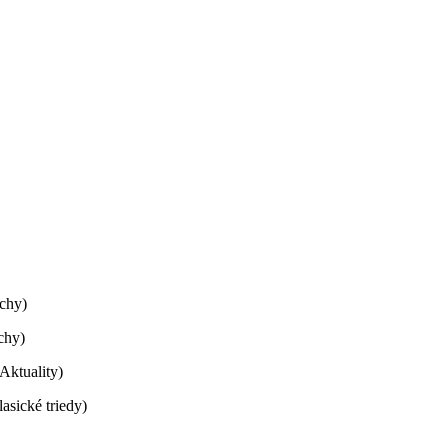
echy)
chy)
Aktuality)
sické triedy)