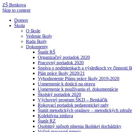
ZŠ Benkova
Skip to content
Domov
Škola
O škole
Vedenie školy
Rada školy
Dokumenty
Štatút RŠ
Organizačný poriadok 2020
Pracovný poriadok 2020
Správa o podmienkach a výsledkoch vv činnosti š
Plán práce školy 2020/21
Vyhodnotenie Plánu práce školy 2019-2020
Usmernenie k dotácii na stravu
Usmernenie k používaniu el. dokumentácie
Školský poriadok 2020
Výchovný program ŠKD – Benkáčik
Rokovací poriadok pedagogickej rady
Štatút metodických orgánov – metodických združe
Kolektívna zmluva
Štatút RZ
Osobitný spôsob plnenia školskej dochádzky
Voľné pracovné miesta