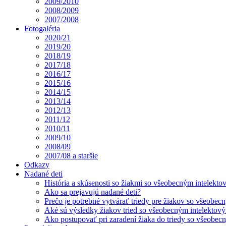
2009/2010
2008/2009
2007/2008
Fotogaléria
2020/21
2019/20
2018/19
2017/18
2016/17
2015/16
2014/15
2013/14
2012/13
2011/12
2010/11
2009/10
2008/09
2007/08 a staršie
Odkazy
Nadané deti
História a skúsenosti so žiakmi so všeobecným intelekt
Ako sa prejavujú nadané deti?
Prečo je potrebné vytvárať triedy pre žiakov so všeobe
Aké sú výsledky žiakov tried so všeobecným intelekto
Ako postupovať pri zaradení žiaka do triedy so všeobe