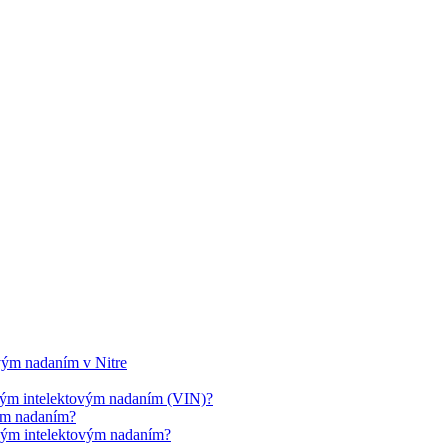
ovým nadaním v Nitre
cným intelektovým nadaním (VIN)?
vým nadaním?
cným intelektovým nadaním?