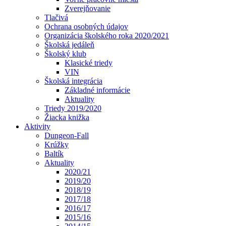
Zverejňovanie
Tlačivá
Ochrana osobných údajov
Organizácia školského roka 2020/2021
Školská jedáleň
Školský klub
Klasické triedy
VIN
Školská integrácia
Základné informácie
Aktuality
Triedy 2019/2020
Žiacka knižka
Aktivity
Dungeon-Fall
Krúžky
Baltík
Aktuality
2020/21
2019/20
2018/19
2017/18
2016/17
2015/16