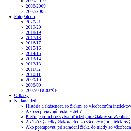
2009/2010
2008/2009
2007/2008
Fotogaléria
2020/21
2019/20
2018/19
2017/18
2016/17
2015/16
2014/15
2013/14
2012/13
2011/12
2010/11
2009/10
2008/09
2007/08 a staršie
Odkazy
Nadané deti
História a skúsenosti so žiakmi so všeobecným intelekt
Ako sa prejavujú nadané deti?
Prečo je potrebné vytvárať triedy pre žiakov so všeobe
Aké sú výsledky žiakov tried so všeobecným intelekto
Ako postupovať pri zaradení žiaka do triedy so všeobe