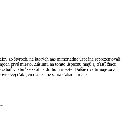
rnajov zo štyroch, na ktorých nás mimoriadne úspešne reprezentovali.
ajoch prvé miesto. Zásluhu na tomto úspechu majú aj ďalší žiaci:
 zatiaľ v tabuľke škôl na druhom mieste. Ďalšie dva turnaje sa z
ovičovej ďakujeme a tešíme sa na ďalšie turnaje.
sed.