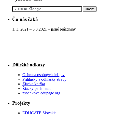
Čo nás čaká
1. 3. 2021 – 5.3.2021 – jarné prázdniny
Dôležité odkazy
Ochrana osobných údajov
Prihlášky a odhlášky stravy
Žiacka knižka
Žiacky parlament
zsbenkova.edupage.org
Projekty
EDUCATE Slovakia