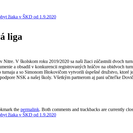
obyt žiaka v ŠKD od 1.9.2020
á liga
a v Nitre. V školskom roku 2019/2020 sa naši žiaci zúčastnili dvoch tu
 umenie a obsadil v konkurencii registrovaných hráčov na obidvoch turn
do turnaja a so Simonom Ištokovičom vytvorili úspešné družstvo, ktoré je
 podpore NSK a našej školy. Všetkým partnerom aj pani učiteľke Dovič
okmark the
permalink
. Both comments and trackbacks are currently clo
obyt žiaka v ŠKD od 1.9.2020