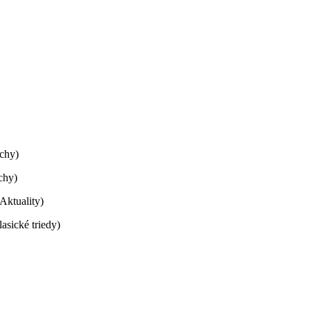
echy)
chy)
Aktuality)
sické triedy)