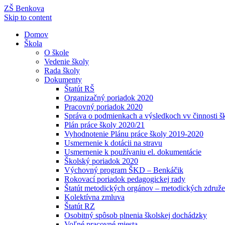
ZŠ Benkova
Skip to content
Domov
Škola
O škole
Vedenie školy
Rada školy
Dokumenty
Štatút RŠ
Organizačný poriadok 2020
Pracovný poriadok 2020
Správa o podmienkach a výsledkoch vv činnosti š
Plán práce školy 2020/21
Vyhodnotenie Plánu práce školy 2019-2020
Usmernenie k dotácii na stravu
Usmernenie k používaniu el. dokumentácie
Školský poriadok 2020
Výchovný program ŠKD – Benkáčik
Rokovací poriadok pedagogickej rady
Štatút metodických orgánov – metodických združe
Kolektívna zmluva
Štatút RZ
Osobitný spôsob plnenia školskej dochádzky
Voľné pracovné miesta