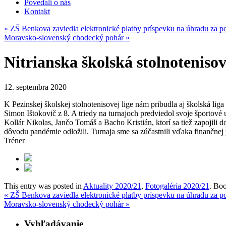
Povedali o nás
Kontakt
«
ZŠ Benkova zaviedla elektronické platby príspevku na úhradu za p
Moravsko-slovenský chodecký pohár
»
Nitrianska školská stolnotenisov
12. septembra 2020
K Pezinskej školskej stolnotenisovej lige nám pribudla aj školská lig
Simon Ištokovič z 8. A triedy na turnajoch predviedol svoje športové
Kollár Nikolas, Jančo Tomáš a Bacho Kristián, ktorí sa tiež zapojili 
dôvodu pandémie odložili. Turnaja sme sa zúčastnili vďaka finančnej
Tréner
This entry was posted in
Aktuality 2020/21
,
Fotogaléria 2020/21
. Bo
«
ZŠ Benkova zaviedla elektronické platby príspevku na úhradu za p
Moravsko-slovenský chodecký pohár
»
Vyhľadávanie