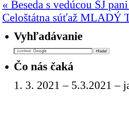
«
Beseda s vedúcou ŠJ pani
Celoštátna súťaž MLAD
Vyhľadávanie
Čo nás čaká
1. 3. 2021 – 5.3.2021 – 