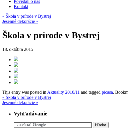
Povedali o nás
Kontakt
«
Škola v prírode v Bystrej
Jesenné dekorácie
»
Škola v prírode v Bystrej
18. októbra 2015
This entry was posted in
Aktuality 2010/11
and tagged
picasa
. Bookm
«
Škola v prírode v Bystrej
Jesenné dekorácie
»
Vyhľadávanie