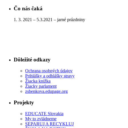
Čo nás čaká
1. 3. 2021 – 5.3.2021 – jarné prázdniny
Dôležité odkazy
Ochrana osobných údajov
Prihlášky a odhlášky stravy
Žiacka knižka
Žiacky parlament
zsbenkova.edupage.org
Projekty
EDUCATE Slovakia
My to zvládneme
SEPARUJ A RECYKLUJ