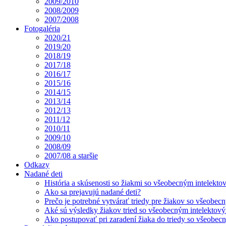
2009/2010
2008/2009
2007/2008
Fotogaléria
2020/21
2019/20
2018/19
2017/18
2016/17
2015/16
2014/15
2013/14
2012/13
2011/12
2010/11
2009/10
2008/09
2007/08 a staršie
Odkazy
Nadané deti
História a skúsenosti so žiakmi so všeobecným intelekt
Ako sa prejavujú nadané deti?
Prečo je potrebné vytvárať triedy pre žiakov so všeobe
Aké sú výsledky žiakov tried so všeobecným intelekto
Ako postupovať pri zaradení žiaka do triedy so všeobe