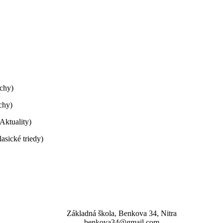
echy)
chy)
Aktuality)
sické triedy)
Základná škola, Benkova 34, Nitra
benkova34@gmail.com