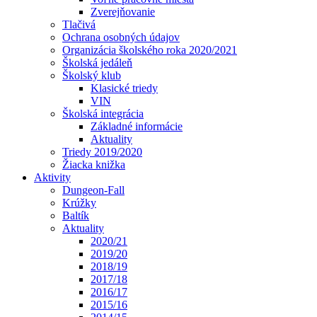
Zverejňovanie
Tlačivá
Ochrana osobných údajov
Organizácia školského roka 2020/2021
Školská jedáleň
Školský klub
Klasické triedy
VIN
Školská integrácia
Základné informácie
Aktuality
Triedy 2019/2020
Žiacka knižka
Aktivity
Dungeon-Fall
Krúžky
Baltík
Aktuality
2020/21
2019/20
2018/19
2017/18
2016/17
2015/16