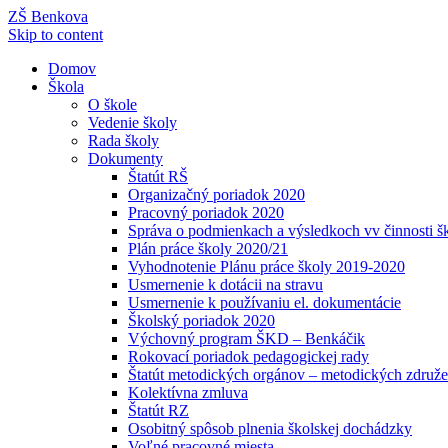
ZŠ Benkova
Skip to content
Domov
Škola
O škole
Vedenie školy
Rada školy
Dokumenty
Štatút RŠ
Organizačný poriadok 2020
Pracovný poriadok 2020
Správa o podmienkach a výsledkoch vv činnosti š
Plán práce školy 2020/21
Vyhodnotenie Plánu práce školy 2019-2020
Usmernenie k dotácii na stravu
Usmernenie k používaniu el. dokumentácie
Školský poriadok 2020
Výchovný program ŠKD – Benkáčik
Rokovací poriadok pedagogickej rady
Štatút metodických orgánov – metodických združe
Kolektívna zmluva
Štatút RZ
Osobitný spôsob plnenia školskej dochádzky
Voľné pracovné miesta