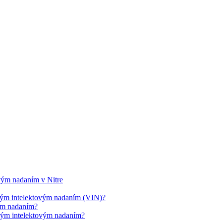
ovým nadaním v Nitre
cným intelektovým nadaním (VIN)?
vým nadaním?
cným intelektovým nadaním?