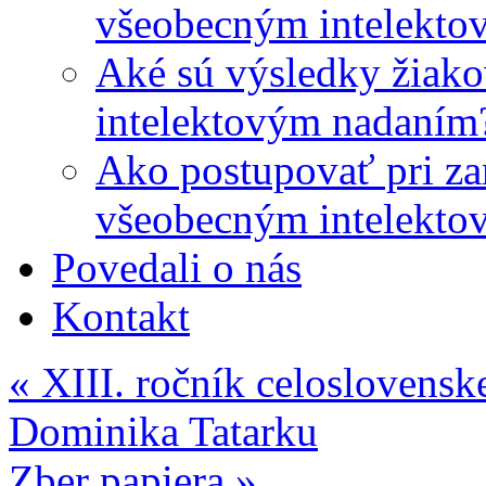
všeobecným intelekto
Aké sú výsledky žiako
intelektovým nadaním
Ako postupovať pri zar
všeobecným intelekto
Povedali o nás
Kontakt
«
XIII. ročník celoslovenske
Dominika Tatarku
Zber papiera
»