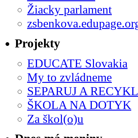
Žiacky parlament
zsbenkova.edupage.or
Projekty
EDUCATE Slovakia
My to zvládneme
SEPARUJ A RECYKL
ŠKOLA NA DOTYK
Za škol(o)u