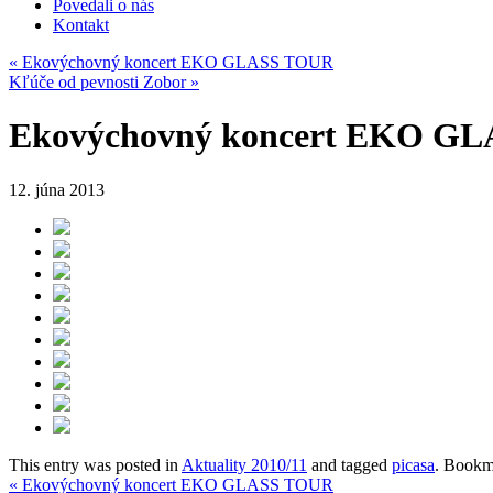
Povedali o nás
Kontakt
«
Ekovýchovný koncert EKO GLASS TOUR
Kľúče od pevnosti Zobor
»
Ekovýchovný koncert EKO G
12. júna 2013
This entry was posted in
Aktuality 2010/11
and tagged
picasa
. Bookm
«
Ekovýchovný koncert EKO GLASS TOUR