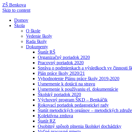
ZŠ Benkova
Skip to content
Domov
Škola
O škole
Vedenie školy
Rada školy
Dokumenty
Štatút RŠ
Organizačný poriadok 2020
Pracovný poriadok 2020
Správa o podmienkach a výsledkoch vv činnosti š
Plán práce školy 2020/21
Vyhodnotenie Plánu práce školy 2019-2020
Usmernenie k dotácii na stravu
Usmernenie k používaniu el. dokumentácie
Školský poriadok 2020
Výchovný program ŠKD – Benkáčik
Rokovací poriadok pedagogickej rady
Štatút metodických orgánov – metodických združe
Kolektívna zmluva
Štatút RZ
Osobitný spôsob plnenia školskej dochádzky
Voľné pracovné miesta