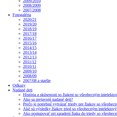
2009/2010
2008/2009
2007/2008
Fotogaléria
2020/21
2019/20
2018/19
2017/18
2016/17
2015/16
2014/15
2013/14
2012/13
2011/12
2010/11
2009/10
2008/09
2007/08 a staršie
Odkazy
Nadané deti
História a skúsenosti so žiakmi so všeobecným intelekt
Ako sa prejavujú nadané deti?
Prečo je potrebné vytvárať triedy pre žiakov so všeobe
Aké sú výsledky žiakov tried so všeobecným intelekto
Ako postupovať pri zaradení žiaka do triedy so všeobe