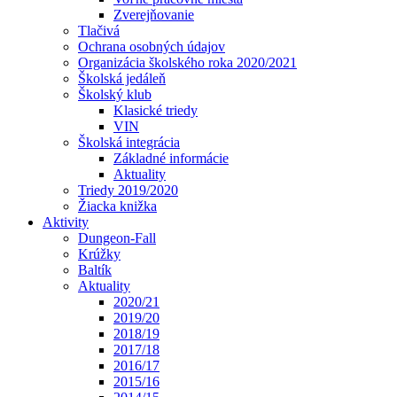
Zverejňovanie
Tlačivá
Ochrana osobných údajov
Organizácia školského roka 2020/2021
Školská jedáleň
Školský klub
Klasické triedy
VIN
Školská integrácia
Základné informácie
Aktuality
Triedy 2019/2020
Žiacka knižka
Aktivity
Dungeon-Fall
Krúžky
Baltík
Aktuality
2020/21
2019/20
2018/19
2017/18
2016/17
2015/16