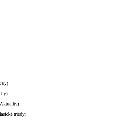
echy)
chy)
Aktuality)
sické triedy)