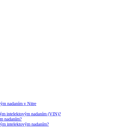
ovým nadaním v Nitre
cným intelektovým nadaním (VIN)?
vým nadaním?
cným intelektovým nadaním?