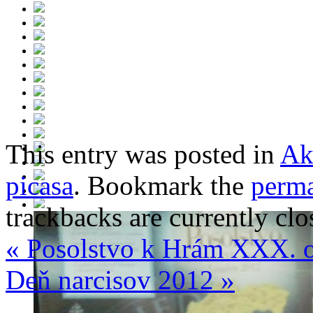
This entry was posted in
Ak
picasa
. Bookmark the
perma
trackbacks are currently clo
«
Posolstvo k Hrám XXX. o
Deň narcisov 2012
»