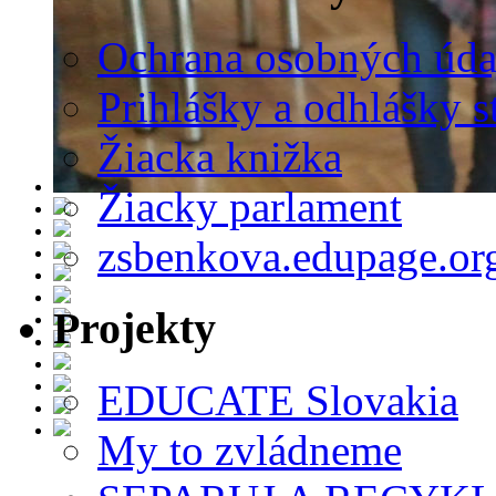
Ochrana osobných úda
Prihlášky a odhlášky s
Žiacka knižka
Žiacky parlament
zsbenkova.edupage.or
Projekty
EDUCATE Slovakia
My to zvládneme