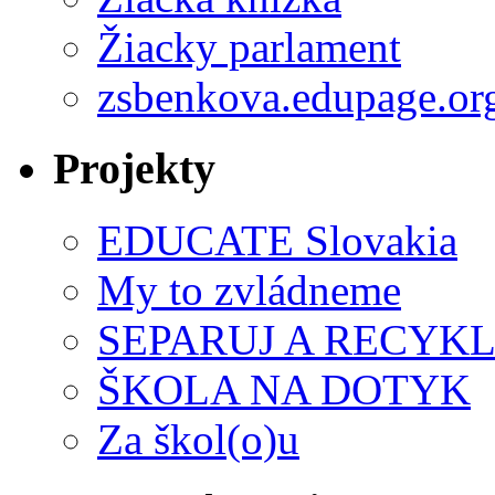
Žiacky parlament
zsbenkova.edupage.or
Projekty
EDUCATE Slovakia
My to zvládneme
SEPARUJ A RECYKL
ŠKOLA NA DOTYK
Za škol(o)u