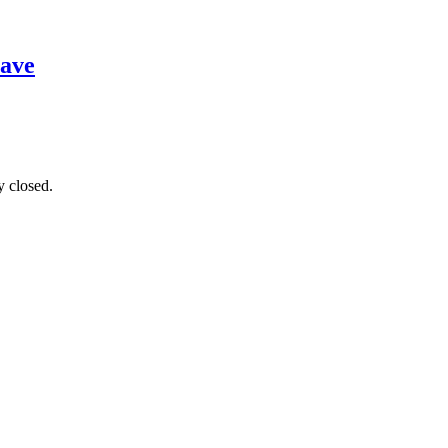
lave
y closed.