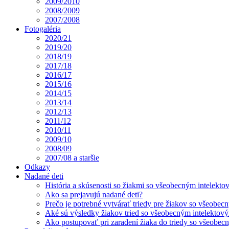
2009/2010
2008/2009
2007/2008
Fotogaléria
2020/21
2019/20
2018/19
2017/18
2016/17
2015/16
2014/15
2013/14
2012/13
2011/12
2010/11
2009/10
2008/09
2007/08 a staršie
Odkazy
Nadané deti
História a skúsenosti so žiakmi so všeobecným intelekt
Ako sa prejavujú nadané deti?
Prečo je potrebné vytvárať triedy pre žiakov so všeobe
Aké sú výsledky žiakov tried so všeobecným intelekto
Ako postupovať pri zaradení žiaka do triedy so všeobe