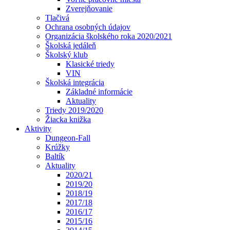
Zverejňovanie
Tlačivá
Ochrana osobných údajov
Organizácia školského roka 2020/2021
Školská jedáleň
Školský klub
Klasické triedy
VIN
Školská integrácia
Základné informácie
Aktuality
Triedy 2019/2020
Žiacka knižka
Aktivity
Dungeon-Fall
Krúžky
Baltík
Aktuality
2020/21
2019/20
2018/19
2017/18
2016/17
2015/16