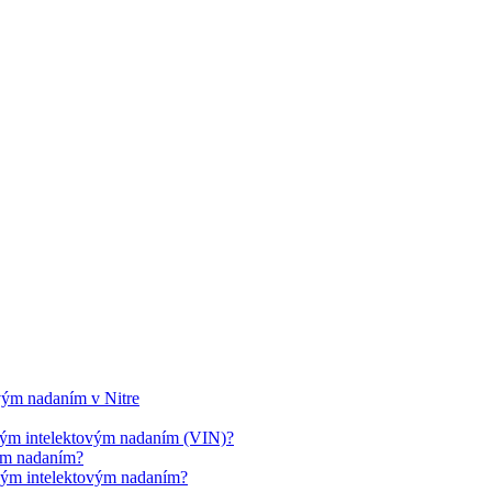
ovým nadaním v Nitre
cným intelektovým nadaním (VIN)?
vým nadaním?
cným intelektovým nadaním?