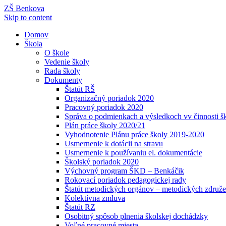
ZŠ Benkova
Skip to content
Domov
Škola
O škole
Vedenie školy
Rada školy
Dokumenty
Štatút RŠ
Organizačný poriadok 2020
Pracovný poriadok 2020
Správa o podmienkach a výsledkoch vv činnosti š
Plán práce školy 2020/21
Vyhodnotenie Plánu práce školy 2019-2020
Usmernenie k dotácii na stravu
Usmernenie k používaniu el. dokumentácie
Školský poriadok 2020
Výchovný program ŠKD – Benkáčik
Rokovací poriadok pedagogickej rady
Štatút metodických orgánov – metodických združe
Kolektívna zmluva
Štatút RZ
Osobitný spôsob plnenia školskej dochádzky
Voľné pracovné miesta