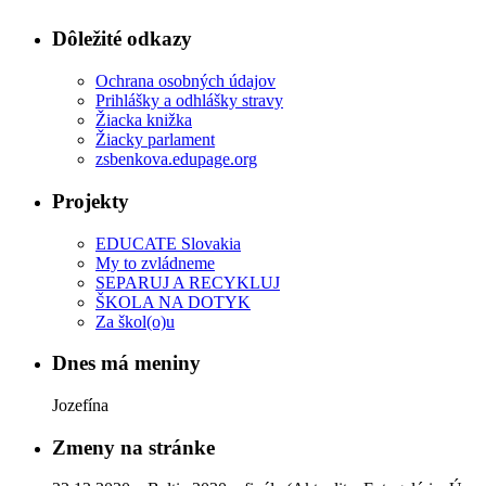
Dôležité odkazy
Ochrana osobných údajov
Prihlášky a odhlášky stravy
Žiacka knižka
Žiacky parlament
zsbenkova.edupage.org
Projekty
EDUCATE Slovakia
My to zvládneme
SEPARUJ A RECYKLUJ
ŠKOLA NA DOTYK
Za škol(o)u
Dnes má meniny
Jozefína
Zmeny na stránke