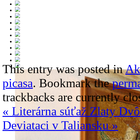
This entry was posted in
Ak
picasa
. Bookmark the
perma
trackbacks are currently clo
«
Literárna súťaž Zlaty Dv
Deviataci v Taliansku
»