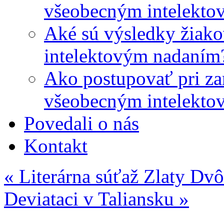
všeobecným intelekto
Aké sú výsledky žiako
intelektovým nadaním
Ako postupovať pri zar
všeobecným intelekto
Povedali o nás
Kontakt
«
Literárna súťaž Zlaty Dv
Deviataci v Taliansku
»