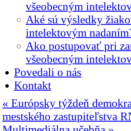
všeobecným intelekto
Aké sú výsledky žiako
intelektovým nadaním
Ako postupovať pri zar
všeobecným intelekto
Povedali o nás
Kontakt
«
Európsky týždeň demokrac
mestského zastupiteľstva 
Multimediálna učebňa
»