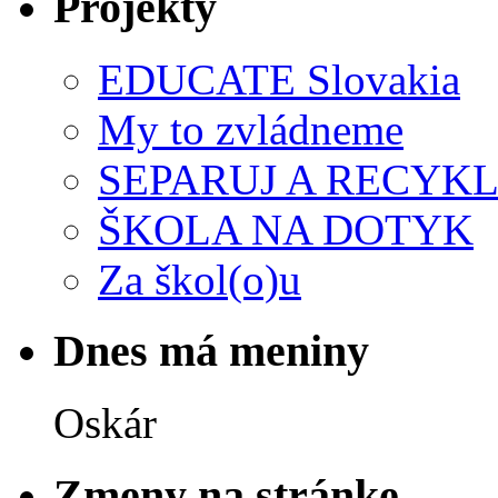
Projekty
EDUCATE Slovakia
My to zvládneme
SEPARUJ A RECYKL
ŠKOLA NA DOTYK
Za škol(o)u
Dnes má meniny
Oskár
Zmeny na stránke