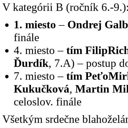
V kategórii B (ročník 6.-9.)
1. miesto
–
Ondrej Gal
finále
4. miesto –
tím FilipRic
Ďurdík
, 7.A) – postup do
7. miesto –
tím PeťoMi
Kukučková
,
Martin Mi
celoslov. finále
Všetkým srdečne blahoželá