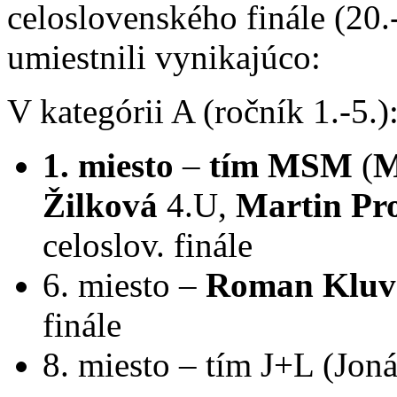
celoslovenského finále (20.
umiestnili vynikajúco:
V kategórii A (ročník 1.-5.)
1. miesto
–
tím MSM
(
M
Žilková
4.U,
Martin Pr
celoslov. finále
6. miesto
–
Roman Kluv
finále
8. miesto – tím J+L (Jon