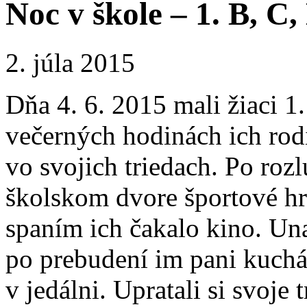
Noc v škole – 1. B, C,
2. júla 2015
Dňa 4. 6. 2015 mali žiaci 1
večerných hodinách ich rodič
vo svojich triedach. Po rozl
školskom dvore športové hry
spaním ich čakalo kino. Una
po prebudení im pani kuchár
v jedálni. Upratali si svoje