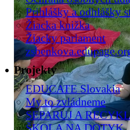
Prihlášky a odhlášky s
Žiacka knižka
Žiacky parlament
zsbenkova.edupage.or
Projekty
EDUCATE Slovakia
My to zvládneme
SEPARUJ A RECYKL
ŠKOLA NA DOTYK