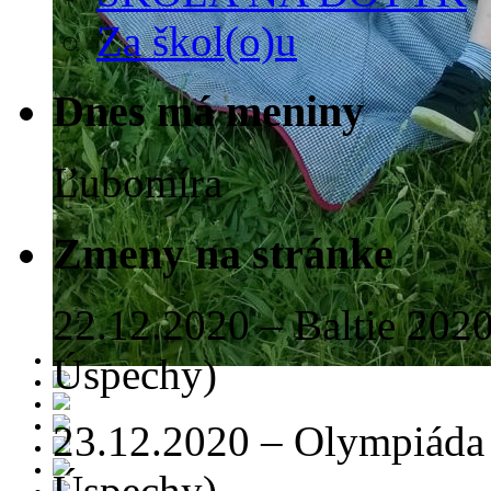
Za škol(o)u
Dnes má meniny
Ľubomíra
Zmeny na stránke
22.12.2020 – Baltie 2020 
Úspechy)
23.12.2020 – Olympiáda 
Úspechy)