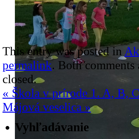
This entry was posted in
Ak
permalink
. Both comments a
closed.
«
Škola v prírode 1. A, B, 
Májová veselica
»
Vyhľadávanie