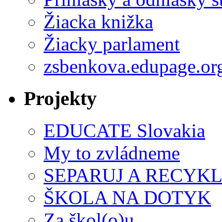
Žiacka knižka
Žiacky parlament
zsbenkova.edupage.or
Projekty
EDUCATE Slovakia
My to zvládneme
SEPARUJ A RECYKL
ŠKOLA NA DOTYK
Za škol(o)u