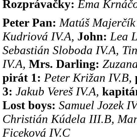
Rozprávačky:
Ema Krnáčov
Peter Pan:
Matúš Majerčík 
Kudriová IV.A,
John:
Lea L
Sebastián Sloboda IV.A, Ti
IV.A,
Mrs. Darling:
Zuzana
pirát 1:
Peter Križan IV.B,
3:
Jakub Vereš IV.A,
kapitá
Lost boys:
Samuel Jozek IV
Christián Kúdela III.B, Mar
Ficeková IV.C