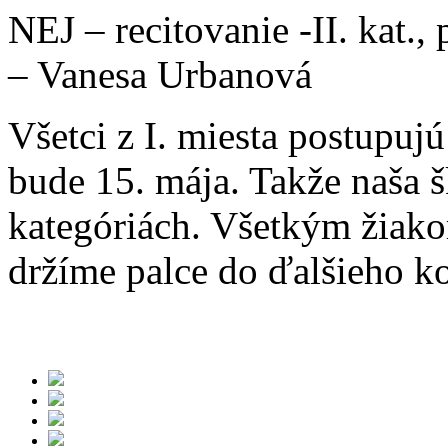
NEJ – recitovanie -II. kat.,
– Vanesa Urbanová
Všetci z I. miesta postupuj
bude 15. mája. Takže naša š
kategóriách. Všetkým žiak
držíme palce do ďalšieho ko