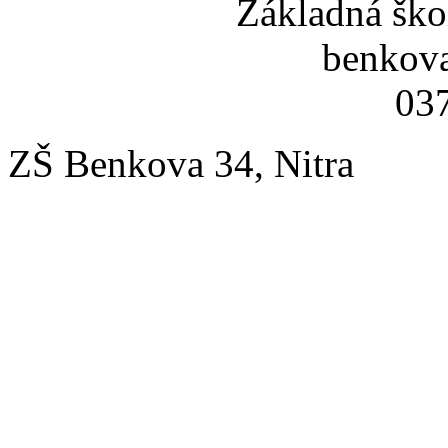
Základná ško
benkov
037
ZŠ Benkova 34, Nitra