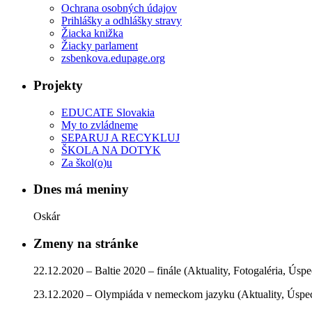
Ochrana osobných údajov
Prihlášky a odhlášky stravy
Žiacka knižka
Žiacky parlament
zsbenkova.edupage.org
Projekty
EDUCATE Slovakia
My to zvládneme
SEPARUJ A RECYKLUJ
ŠKOLA NA DOTYK
Za škol(o)u
Dnes má meniny
Oskár
Zmeny na stránke
22.12.2020 – Baltie 2020 – finále (Aktuality, Fotogaléria, Úsp
23.12.2020 – Olympiáda v nemeckom jazyku (Aktuality, Úspe