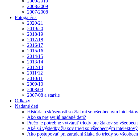
2009/2010
2008/2009
2007/2008
Fotogaléria
2020/21
2019/20
2018/19
2017/18
2016/17
2015/16
2014/15
2013/14
2012/13
2011/12
2010/11
2009/10
2008/09
2007/08 a staršie
Odkazy
Nadané deti
História a skúsenosti so žiakmi so všeobecným intelekt
Ako sa prejavujú nadané deti?
Prečo je potrebné vytvárať triedy pre žiakov so všeobe
Aké sú výsledky žiakov tried so všeobecným intelekto
Ako postupovať pri zaradení žiaka do triedy so všeobe