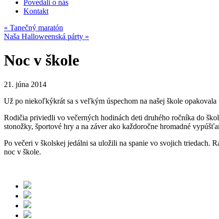
Povedali o nás
Kontakt
«
Tanečný maratón
Naša Halloweenská párty
»
Noc v škole
21. júna 2014
Už po niekoľkýkrát sa s veľkým úspechom na našej škole opakoval
Rodičia priviedli vo večerných hodinách deti druhého ročníka do školy.
stonožky, športové hry a na záver ako každoročne hromadné vypúšťa
Po večeri v školskej jedálni sa uložili na spanie vo svojich triedach. 
noc v škole.