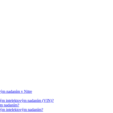
ovým nadaním v Nitre
cným intelektovým nadaním (VIN)?
vým nadaním?
cným intelektovým nadaním?