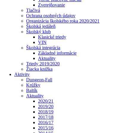
Zverejňovanie
Tlačivá
Ochrana osobných údajov
Organizácia školského roka 2020/2021
Školská jedáleň
Školský klub
Klasické triedy
VIN
Školská integrácia
Základné informácie
Aktuality
Triedy 2019/2020
Žiacka knižka
Aktivity
Dungeon-Fall
Krúžky
Baltík
Aktuality
2020/21
2019/20
2018/19
2017/18
2016/17
2015/16