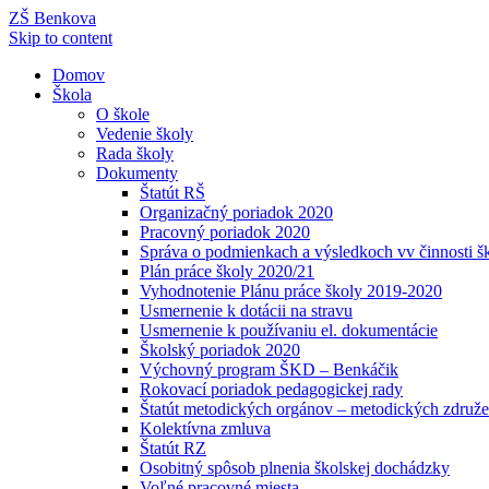
ZŠ Benkova
Skip to content
Domov
Škola
O škole
Vedenie školy
Rada školy
Dokumenty
Štatút RŠ
Organizačný poriadok 2020
Pracovný poriadok 2020
Správa o podmienkach a výsledkoch vv činnosti š
Plán práce školy 2020/21
Vyhodnotenie Plánu práce školy 2019-2020
Usmernenie k dotácii na stravu
Usmernenie k používaniu el. dokumentácie
Školský poriadok 2020
Výchovný program ŠKD – Benkáčik
Rokovací poriadok pedagogickej rady
Štatút metodických orgánov – metodických združe
Kolektívna zmluva
Štatút RZ
Osobitný spôsob plnenia školskej dochádzky
Voľné pracovné miesta