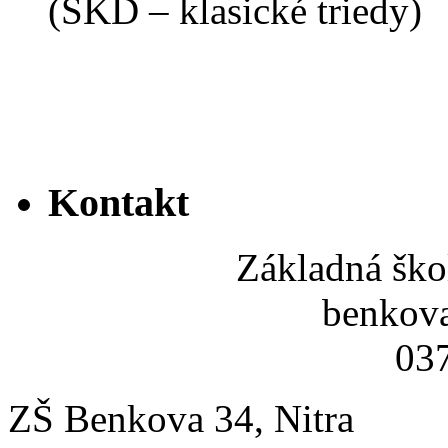
(ŠKD – klasické triedy)
Kontakt
Základná ško
benkov
037
ZŠ Benkova 34, Nitra