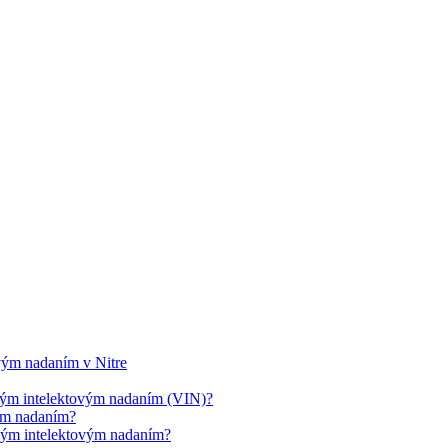
ovým nadaním v Nitre
cným intelektovým nadaním (VIN)?
vým nadaním?
cným intelektovým nadaním?