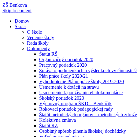
ZŠ Benkova
Skip to content
Domov
Škola
O škole
Vedenie školy
Rada školy
Dokumenty
Štatút RŠ
Organizačný poriadok 2020
Pracovný poriadok 2020
Správa o podmienkach a výsledkoch vv činnosti š
Plán práce školy 2020/21
Vyhodnotenie Plánu práce školy 2019-2020
Usmernenie k dotácii na stravu
Usmernenie k používaniu el. dokumentácie
Školský poriadok 2020
Výchovný program ŠKD – Benkáčik
Rokovací poriadok pedagogickej rady
Štatút metodických orgánov – metodických združe
Kolektívna zmluva
Štatút RZ
Osobitný spôsob plnenia školskej dochádzky
Voľné pracovné miesta