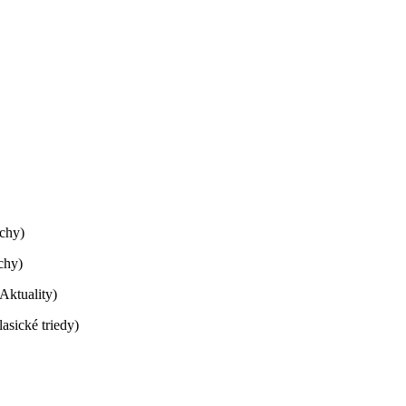
echy)
chy)
Aktuality)
sické triedy)