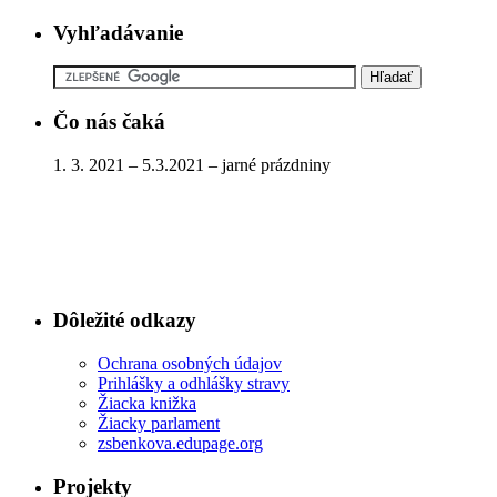
Vyhľadávanie
Čo nás čaká
1. 3. 2021 – 5.3.2021 – jarné prázdniny
Dôležité odkazy
Ochrana osobných údajov
Prihlášky a odhlášky stravy
Žiacka knižka
Žiacky parlament
zsbenkova.edupage.org
Projekty