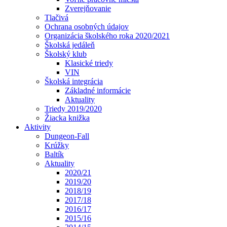
Zverejňovanie
Tlačivá
Ochrana osobných údajov
Organizácia školského roka 2020/2021
Školská jedáleň
Školský klub
Klasické triedy
VIN
Školská integrácia
Základné informácie
Aktuality
Triedy 2019/2020
Žiacka knižka
Aktivity
Dungeon-Fall
Krúžky
Baltík
Aktuality
2020/21
2019/20
2018/19
2017/18
2016/17
2015/16