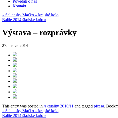
Povedali o nás
Kontakt
«
Šaliansky Maťko – krajské kolo
Baltie 2014 školské kolo
»
Výstava – rozprávky
27. marca 2014
This entry was posted in
Aktuality 2010/11
and tagged
picasa
. Bookm
«
Šaliansky Maťko – krajské kolo
Baltie 2014 školské kolo
»