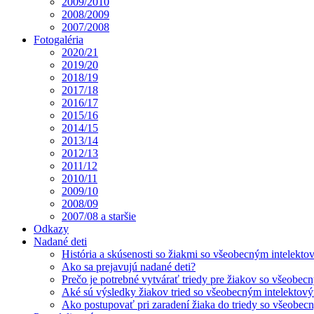
2009/2010
2008/2009
2007/2008
Fotogaléria
2020/21
2019/20
2018/19
2017/18
2016/17
2015/16
2014/15
2013/14
2012/13
2011/12
2010/11
2009/10
2008/09
2007/08 a staršie
Odkazy
Nadané deti
História a skúsenosti so žiakmi so všeobecným intelekt
Ako sa prejavujú nadané deti?
Prečo je potrebné vytvárať triedy pre žiakov so všeobe
Aké sú výsledky žiakov tried so všeobecným intelekto
Ako postupovať pri zaradení žiaka do triedy so všeobe