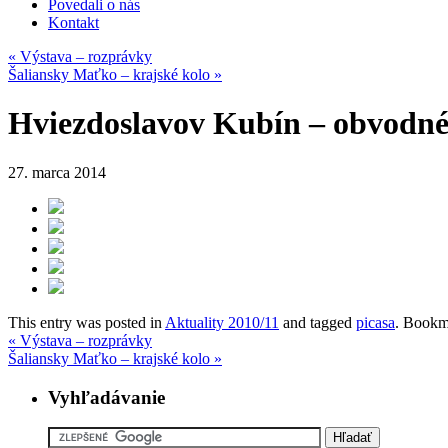
Povedali o nás
Kontakt
«
Výstava – rozprávky
Šaliansky Maťko – krajské kolo
»
Hviezdoslavov Kubín – obvodné
27. marca 2014
This entry was posted in
Aktuality 2010/11
and tagged
picasa
. Bookm
«
Výstava – rozprávky
Šaliansky Maťko – krajské kolo
»
Vyhľadávanie