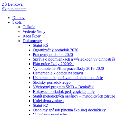
ZŠ Benkova
Skip to content
Domov
Škola
O škole
Vedenie školy
Rada školy
Dokumenty
Štatút RŠ
Organizačný poriadok 2020
Pracovný poriadok 2020
Správa o podmienkach a výsledkoch vv činnosti š
Plán práce školy 2020/21
Vyhodnotenie Plánu práce školy 2019-2020
Usmernenie k dotácii na stravu
Usmernenie k používaniu el. dokumentácie
Školský poriadok 2020
Výchovný program ŠKD – Benkáčik
Rokovací poriadok pedagogickej rady
Štatút metodických orgánov – metodických združe
Kolektívna zmluva
Štatút RZ
Osobitný spôsob plnenia školskej dochádzky
Voľné pracovné miesta