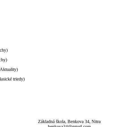
echy)
chy)
Aktuality)
sické triedy)
Základná škola, Benkova 34, Nitra
benkova34@gmail.com