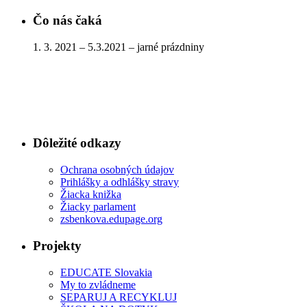
Čo nás čaká
1. 3. 2021 – 5.3.2021 – jarné prázdniny
Dôležité odkazy
Ochrana osobných údajov
Prihlášky a odhlášky stravy
Žiacka knižka
Žiacky parlament
zsbenkova.edupage.org
Projekty
EDUCATE Slovakia
My to zvládneme
SEPARUJ A RECYKLUJ