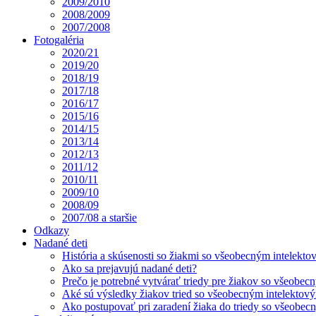
2009/2010
2008/2009
2007/2008
Fotogaléria
2020/21
2019/20
2018/19
2017/18
2016/17
2015/16
2014/15
2013/14
2012/13
2011/12
2010/11
2009/10
2008/09
2007/08 a staršie
Odkazy
Nadané deti
História a skúsenosti so žiakmi so všeobecným intelekt
Ako sa prejavujú nadané deti?
Prečo je potrebné vytvárať triedy pre žiakov so všeobe
Aké sú výsledky žiakov tried so všeobecným intelekto
Ako postupovať pri zaradení žiaka do triedy so všeobe