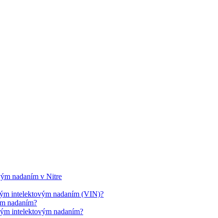
ovým nadaním v Nitre
cným intelektovým nadaním (VIN)?
vým nadaním?
cným intelektovým nadaním?