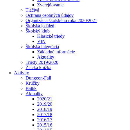
Zverejňovanie
Tlačivá
Ochrana osobných údajov
Organizácia školského roka 2020/2021
Školská jedáleň
Školský klub
Klasické triedy
VIN
Školská integrácia
Základné informácie
Aktuality
Triedy 2019/2020
Žiacka knižka
Aktivity
Dungeon-Fall
Krúžky
Baltík
Aktuality
2020/21
2019/20
2018/19
2017/18
2016/17
2015/16