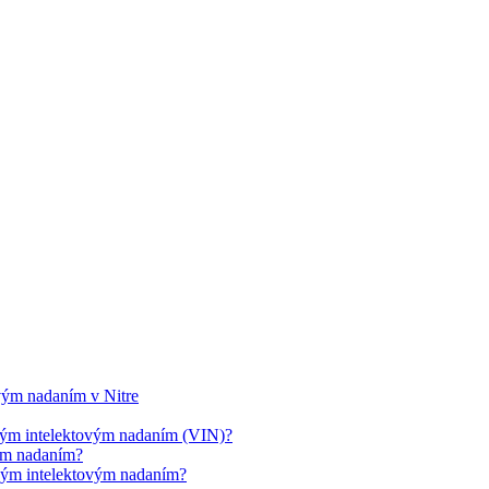
ovým nadaním v Nitre
cným intelektovým nadaním (VIN)?
vým nadaním?
cným intelektovým nadaním?