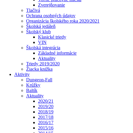
Zverejňovanie
Tlačivá
Ochrana osobných údajov
Organizácia školského roka 2020/2021
Školská jedáleň
Školský klub
Klasické triedy
VIN
Školská integrácia
Základné informácie
Aktuality
Triedy 2019/2020
Žiacka knižka
Aktivity
Dungeon-Fall
Krúžky
Baltík
Aktuality
2020/21
2019/20
2018/19
2017/18
2016/17
2015/16