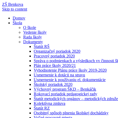
ZŠ Benkova
Skip to content
Domov
Škola
O škole
Vedenie školy
Rada školy
Dokumenty
Štatút RŠ
Organizačný poriadok 2020
Pracovný poriadok 2020
Správa o podmienkach a výsledkoch vv činnosti š
Plán práce školy 2020/21
Vyhodnotenie Plánu práce školy 2019-2020
Usmernenie k dotácii na stravu
Usmernenie k používaniu el. dokumentácie
Školský poriadok 2020
Výchovný program ŠKD – Benkáčik
Rokovací poriadok pedagogickej rady
Štatút metodických orgánov – metodických združe
Kolektívna zmluva
Štatút RZ
Osobitný spôsob plnenia školskej dochádzky
Voľné pracovné miesta