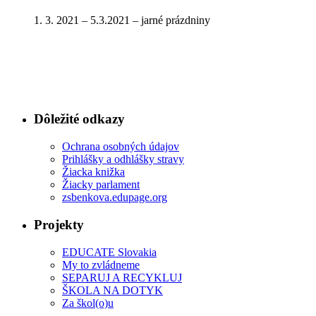
1. 3. 2021 – 5.3.2021 – jarné prázdniny
Dôležité odkazy
Ochrana osobných údajov
Prihlášky a odhlášky stravy
Žiacka knižka
Žiacky parlament
zsbenkova.edupage.org
Projekty
EDUCATE Slovakia
My to zvládneme
SEPARUJ A RECYKLUJ
ŠKOLA NA DOTYK
Za škol(o)u