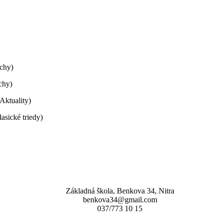
echy)
chy)
Aktuality)
sické triedy)
Základná škola, Benkova 34, Nitra
benkova34@gmail.com
037/773 10 15