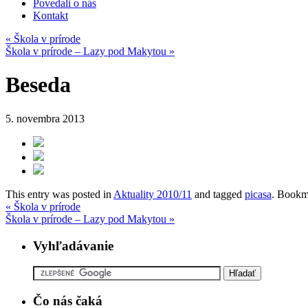
Povedali o nás
Kontakt
«
Škola v prírode
Škola v prírode – Lazy pod Makytou
»
Beseda
5. novembra 2013
This entry was posted in
Aktuality 2010/11
and tagged
picasa
. Bookm
«
Škola v prírode
Škola v prírode – Lazy pod Makytou
»
Vyhľadávanie
Čo nás čaká