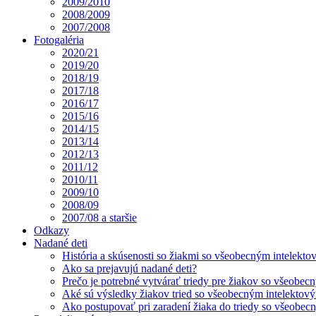
2009/2010
2008/2009
2007/2008
Fotogaléria
2020/21
2019/20
2018/19
2017/18
2016/17
2015/16
2014/15
2013/14
2012/13
2011/12
2010/11
2009/10
2008/09
2007/08 a staršie
Odkazy
Nadané deti
História a skúsenosti so žiakmi so všeobecným intelekt
Ako sa prejavujú nadané deti?
Prečo je potrebné vytvárať triedy pre žiakov so všeobe
Aké sú výsledky žiakov tried so všeobecným intelekto
Ako postupovať pri zaradení žiaka do triedy so všeobe