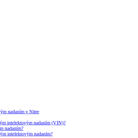
ovým nadaním v Nitre
cným intelektovým nadaním (VIN)?
vým nadaním?
cným intelektovým nadaním?