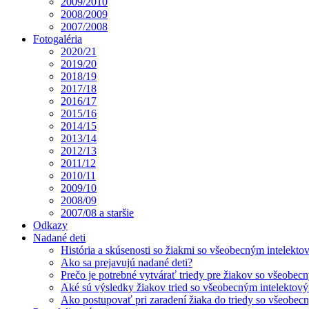
2009/2010
2008/2009
2007/2008
Fotogaléria
2020/21
2019/20
2018/19
2017/18
2016/17
2015/16
2014/15
2013/14
2012/13
2011/12
2010/11
2009/10
2008/09
2007/08 a staršie
Odkazy
Nadané deti
História a skúsenosti so žiakmi so všeobecným intelekt
Ako sa prejavujú nadané deti?
Prečo je potrebné vytvárať triedy pre žiakov so všeobe
Aké sú výsledky žiakov tried so všeobecným intelekto
Ako postupovať pri zaradení žiaka do triedy so všeobe