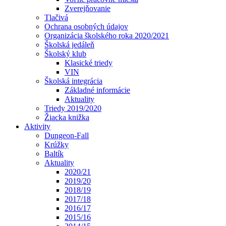
Zverejňovanie
Tlačivá
Ochrana osobných údajov
Organizácia školského roka 2020/2021
Školská jedáleň
Školský klub
Klasické triedy
VIN
Školská integrácia
Základné informácie
Aktuality
Triedy 2019/2020
Žiacka knižka
Aktivity
Dungeon-Fall
Krúžky
Baltík
Aktuality
2020/21
2019/20
2018/19
2017/18
2016/17
2015/16