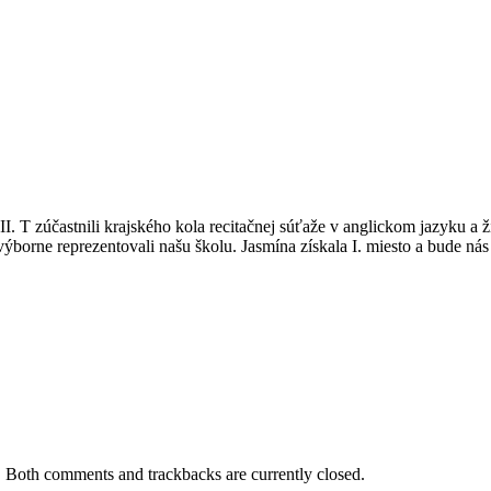
 II. T zúčastnili krajského kola recitačnej súťaže v anglickom jazyku 
orne reprezentovali našu školu. Jasmína získala I. miesto a bude nás re
. Both comments and trackbacks are currently closed.