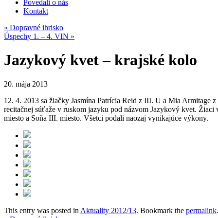
Povedali o nás
Kontakt
«
Dopravné ihrisko
Úspechy 1. – 4. VIN
»
Jazykový kvet – krajské kolo
20. mája 2013
12. 4. 2013 sa žiačky Jasmína Patrícia Reid z III. U a Mia Armitage z
recitačnej súťaže v ruskom jazyku pod názvom Jazykový kvet. Žiaci výb
miesto a Soňa III. miesto. Všetci podali naozaj vynikajúce výkony.
This entry was posted in
Aktuality 2012/13
. Bookmark the
permalink