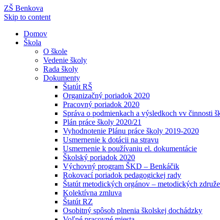
ZŠ Benkova
Skip to content
Domov
Škola
O škole
Vedenie školy
Rada školy
Dokumenty
Štatút RŠ
Organizačný poriadok 2020
Pracovný poriadok 2020
Správa o podmienkach a výsledkoch vv činnosti š
Plán práce školy 2020/21
Vyhodnotenie Plánu práce školy 2019-2020
Usmernenie k dotácii na stravu
Usmernenie k používaniu el. dokumentácie
Školský poriadok 2020
Výchovný program ŠKD – Benkáčik
Rokovací poriadok pedagogickej rady
Štatút metodických orgánov – metodických združe
Kolektívna zmluva
Štatút RZ
Osobitný spôsob plnenia školskej dochádzky
Voľné pracovné miesta