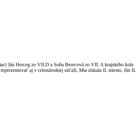
a žiaci Ján Herceg zo VII.D a Soňa Berecová zo VII. A krajského kola
prezentovať aj v celonárodnej súťaži, Mia získala II. miesto, Ján II.