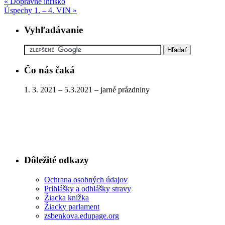
«
Dopravné ihrisko
Úspechy 1. – 4. VIN
»
Vyhľadávanie
Čo nás čaká
1. 3. 2021 – 5.3.2021 – jarné prázdniny
Dôležité odkazy
Ochrana osobných údajov
Prihlášky a odhlášky stravy
Žiacka knižka
Žiacky parlament
zsbenkova.edupage.org