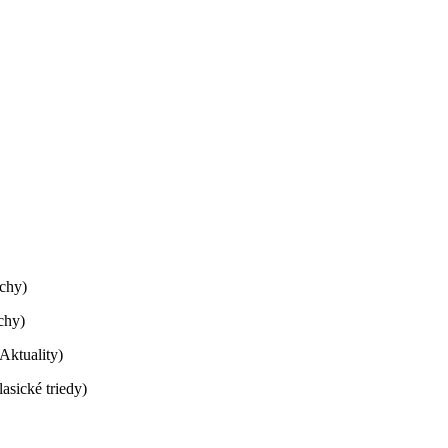
echy)
chy)
Aktuality)
sické triedy)