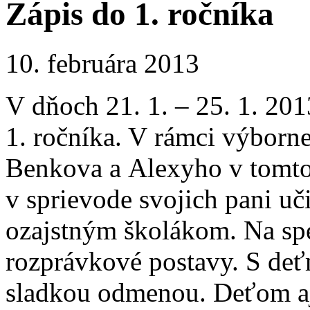
Zápis do 1. ročníka
10. februára 2013
V dňoch 21. 1. – 25. 1. 201
1. ročníka. V rámci výborn
Benkova a Alexyho v tomto 
v sprievode svojich pani učit
ozajstným školákom. Na spes
rozprávkové postavy. S deťm
sladkou odmenou. Deťom aj 