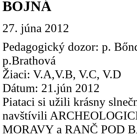
BOJNÁ
27. júna 2012
Pedagogický dozor: p. Bőnd
p.Brathová
Žiaci: V.A,V.B, V.C, V.D
Dátum: 21.jún 2012
Piataci si užili krásny slne
navštívili ARCHEOLOG
MORAVY a RANČ POD BAB