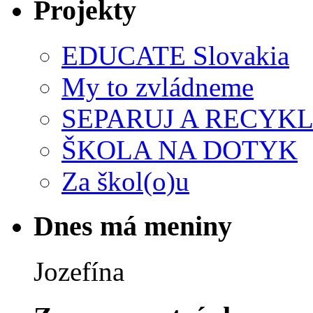
Projekty
EDUCATE Slovakia
My to zvládneme
SEPARUJ A RECYKL
ŠKOLA NA DOTYK
Za škol(o)u
Dnes má meniny
Jozefína