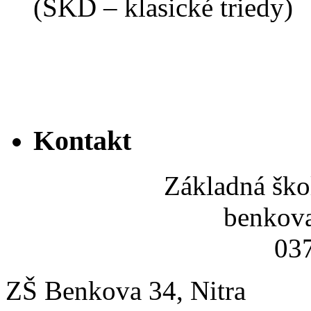
(ŠKD – klasické triedy)
Kontakt
Základná ško
benkov
037
ZŠ Benkova 34, Nitra