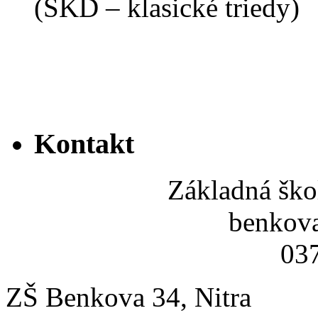
(ŠKD – klasické triedy)
Kontakt
Základná ško
benkov
037
ZŠ Benkova 34, Nitra