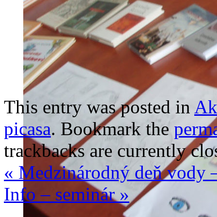
This entry was posted in
Ak
picasa
. Bookmark the
perma
trackbacks are currently clo
«
Medzinárodný deň vody – 
Info – seminár
»