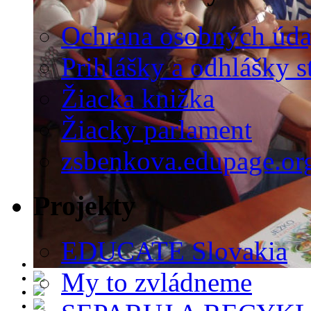
Ochrana osobných úda
Prihlášky a odhlášky s
Žiacka knižka
Žiacky parlament
zsbenkova.edupage.or
Projekty
EDUCATE Slovakia
My to zvládneme