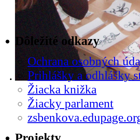
Dôležité odkazy
Ochrana osobných úda
Prihlášky a odhlášky s
Žiacka knižka
Žiacky parlament
zsbenkova.edupage.or
Projekty