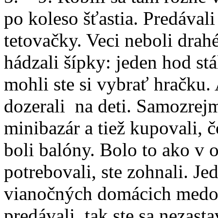
po koleso šťastia. Predávali
tetovačky. Veci neboli drahé
hádzali šípky: jeden hod stál
mohli ste si vybrať hračku. 
dozerali na deti. Samozrejm
minibazár a tiež kupovali, č
boli balóny. Bolo to ako v 
potrebovali, ste zohnali. Je
vianočných domácich medov
predávali, tak ste sa nezasta