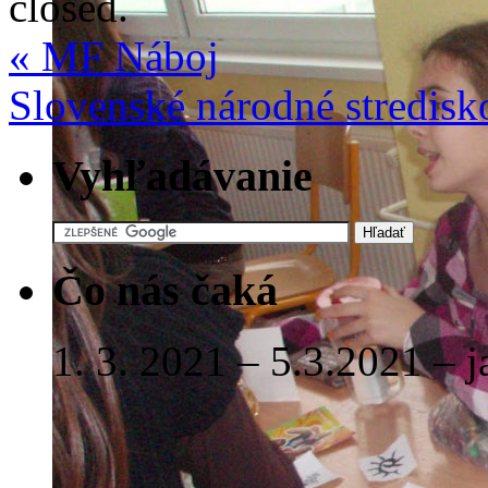
closed.
«
MF Náboj
Slovenské národné stredisk
Vyhľadávanie
Čo nás čaká
1. 3. 2021 – 5.3.2021 – 