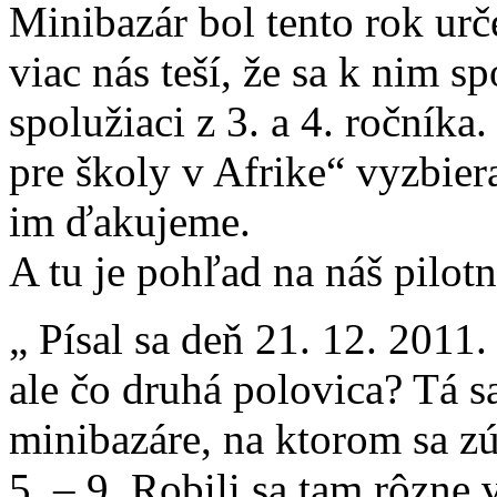
Minibazár bol tento rok urče
viac nás teší, že sa k nim sp
spolužiaci z 3. a 4. ročníka
pre školy v Afrike“ vyzbiera
im ďakujeme.
A tu je pohľad na náš pilot
„ Písal sa deň 21. 12. 2011.
ale čo druhá polovica? Tá 
minibazáre, na ktorom sa zú
5. – 9. Robili sa tam rôzne