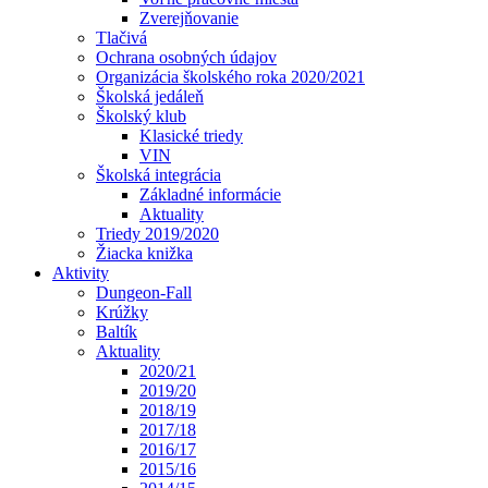
Zverejňovanie
Tlačivá
Ochrana osobných údajov
Organizácia školského roka 2020/2021
Školská jedáleň
Školský klub
Klasické triedy
VIN
Školská integrácia
Základné informácie
Aktuality
Triedy 2019/2020
Žiacka knižka
Aktivity
Dungeon-Fall
Krúžky
Baltík
Aktuality
2020/21
2019/20
2018/19
2017/18
2016/17
2015/16