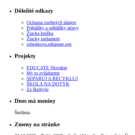
Dôležité odkazy
Ochrana osobných údajov
Prihlášky a odhlášky stravy
Žiacka knižka
Žiacky parlament
zsbenkova.edupage.org
Projekty
EDUCATE Slovakia
My to zvládneme
SEPARUJ A RECYKLUJ
ŠKOLA NA DOTYK
Za škol(o)u
Dnes má meniny
Štefánia
Zmeny na stránke