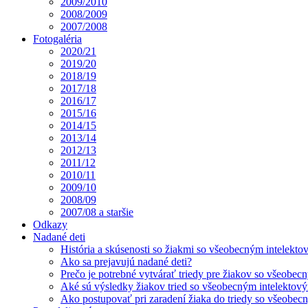
2009/2010
2008/2009
2007/2008
Fotogaléria
2020/21
2019/20
2018/19
2017/18
2016/17
2015/16
2014/15
2013/14
2012/13
2011/12
2010/11
2009/10
2008/09
2007/08 a staršie
Odkazy
Nadané deti
História a skúsenosti so žiakmi so všeobecným intelekt
Ako sa prejavujú nadané deti?
Prečo je potrebné vytvárať triedy pre žiakov so všeobe
Aké sú výsledky žiakov tried so všeobecným intelekto
Ako postupovať pri zaradení žiaka do triedy so všeobe