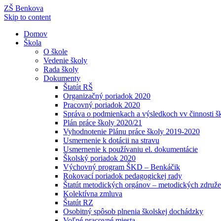
ZŠ Benkova
Skip to content
Domov
Škola
O škole
Vedenie školy
Rada školy
Dokumenty
Štatút RŠ
Organizačný poriadok 2020
Pracovný poriadok 2020
Správa o podmienkach a výsledkoch vv činnosti š
Plán práce školy 2020/21
Vyhodnotenie Plánu práce školy 2019-2020
Usmernenie k dotácii na stravu
Usmernenie k používaniu el. dokumentácie
Školský poriadok 2020
Výchovný program ŠKD – Benkáčik
Rokovací poriadok pedagogickej rady
Štatút metodických orgánov – metodických združe
Kolektívna zmluva
Štatút RZ
Osobitný spôsob plnenia školskej dochádzky
Voľné pracovné miesta