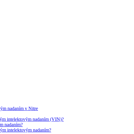
ovým nadaním v Nitre
cným intelektovým nadaním (VIN)?
vým nadaním?
cným intelektovým nadaním?