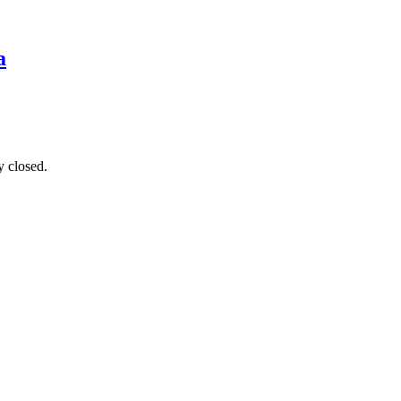
a
y closed.