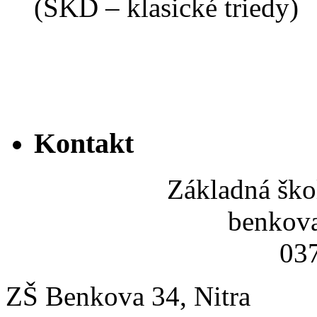
(ŠKD – klasické triedy)
Kontakt
Základná ško
benkov
037
ZŠ Benkova 34, Nitra