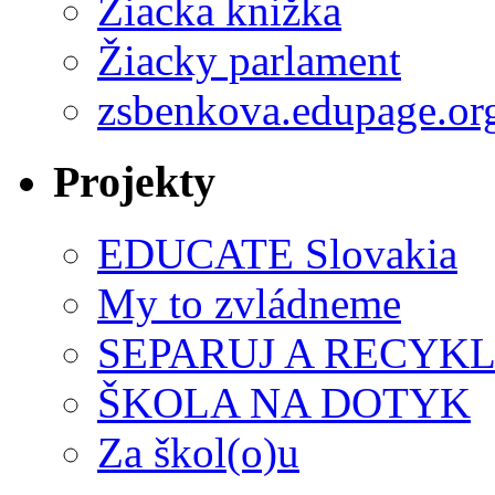
Žiacka knižka
Žiacky parlament
zsbenkova.edupage.or
Projekty
EDUCATE Slovakia
My to zvládneme
SEPARUJ A RECYKL
ŠKOLA NA DOTYK
Za škol(o)u