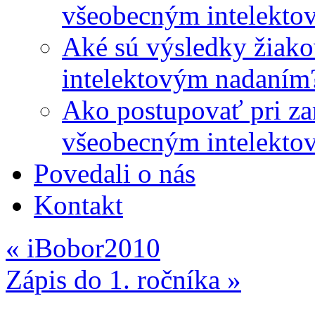
všeobecným intelekto
Aké sú výsledky žiako
intelektovým nadaním
Ako postupovať pri zar
všeobecným intelekto
Povedali o nás
Kontakt
«
iBobor2010
Zápis do 1. ročníka
»