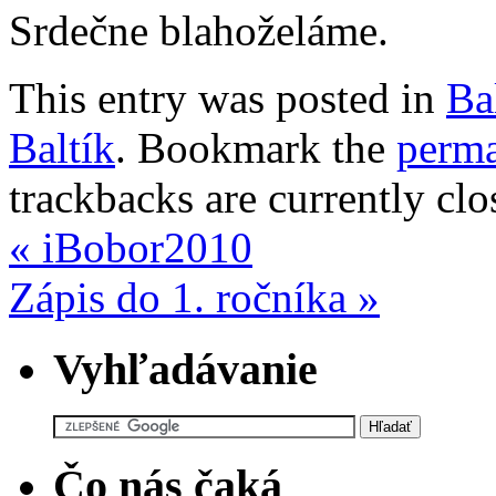
Srdečne blahoželáme.
This entry was posted in
Ba
Baltík
. Bookmark the
perma
trackbacks are currently clo
«
iBobor2010
Zápis do 1. ročníka
»
Vyhľadávanie
Čo nás čaká