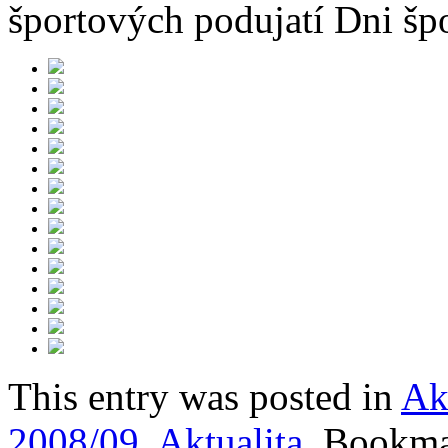
športových podujatí Dni špo
This entry was posted in
Ak
2008/09
,
Aktualita
. Bookm