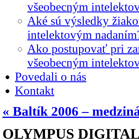
všeobecným intelekto
Aké sú výsledky žiako
intelektovým nadaním
Ako postupovať pri zar
všeobecným intelekto
Povedali o nás
Kontakt
«
Baltík 2006 – medzin
OLYMPUS DIGITA