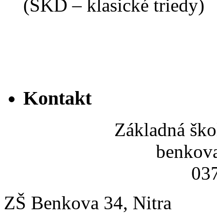
(ŠKD – klasické triedy)
Kontakt
Základná ško
benkov
037
ZŠ Benkova 34, Nitra