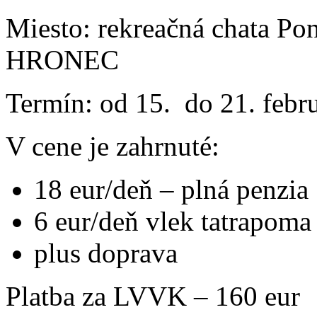
Miesto: rekreačná chata Po
HRONEC
Termín: od 15. do 21. feb
V cene je zahrnuté:
18 eur/deň – plná penzia
6 eur/deň vlek tatrapoma
plus doprava
Platba za LVVK – 160 eur