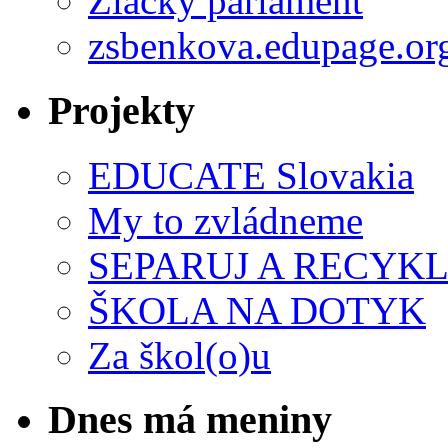
Žiacky parlament
zsbenkova.edupage.or
Projekty
EDUCATE Slovakia
My to zvládneme
SEPARUJ A RECYKL
ŠKOLA NA DOTYK
Za škol(o)u
Dnes má meniny