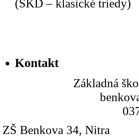
(ŠKD – klasické triedy)
Kontakt
Základná ško
benkov
037
ZŠ Benkova 34, Nitra