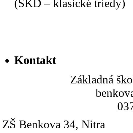
(ŠKD – klasické triedy)
Kontakt
Základná ško
benkov
037
ZŠ Benkova 34, Nitra