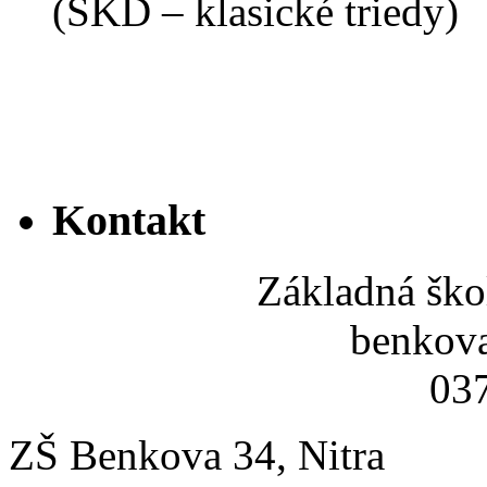
(ŠKD – klasické triedy)
Kontakt
Základná ško
benkov
037
ZŠ Benkova 34, Nitra